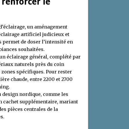
 renforcer le
e d’éclairage, un aménagement
lairage artificiel judicieux et
 permet de doser l’intensité en
biances souhaitées.
r un éclairage général, complété par
ériaux naturels près du coin
 zones spécifiques. Pour rester
mière chaude, entre 2200 et 2700
ning.
du design nordique, comme les
n cachet supplémentaire, mariant
des pièces centrales de la
s.