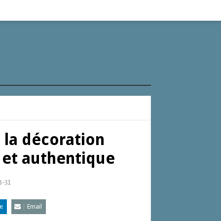
 la décoration
 et authentique
-31
e
Email