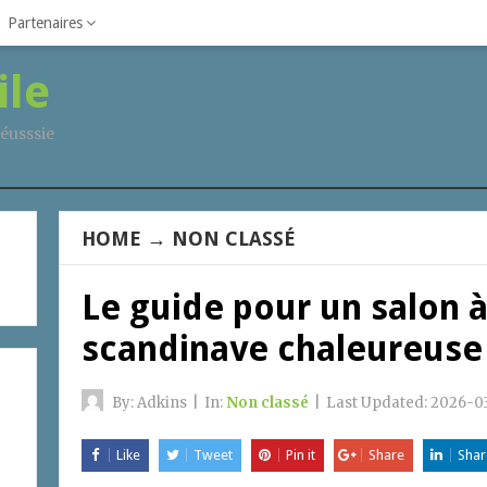
Partenaires
ile
éusssie
HOME
→
NON CLASSÉ
Le guide pour un salon à
scandinave chaleureuse
By:
Adkins
|
In:
Non classé
|
Last Updated:
2026-03
Like
Tweet
Pin it
Share
Shar