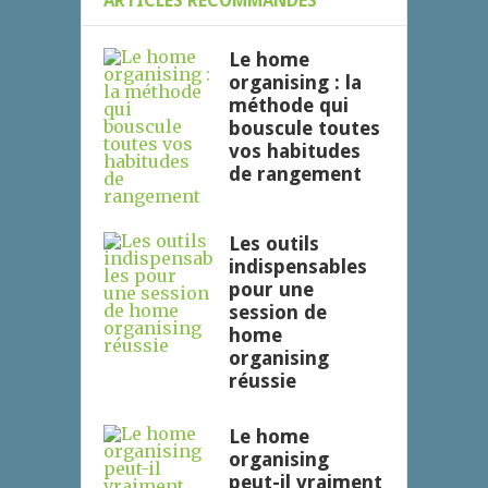
ARTICLES RECOMMANDÉS
Le home
organising : la
méthode qui
bouscule toutes
vos habitudes
de rangement
Les outils
indispensables
pour une
session de
home
organising
réussie
Le home
organising
peut-il vraiment