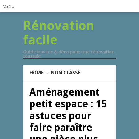
MENU
Rénovation
facile
Guide travaux & déco pour une rénovation
réusssie
HOME
→
NON CLASSÉ
Aménagement
petit espace : 15
astuces pour
faire paraître