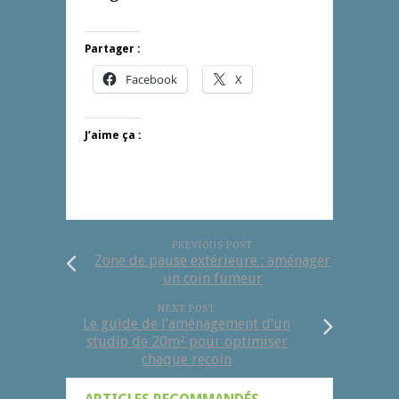
Partager :
Facebook
X
J’aime ça :
PREVIOUS POST
Zone de pause extérieure : aménager
un coin fumeur
NEXT POST
Le guide de l’aménagement d’un
studio de 20m² pour optimiser
chaque recoin