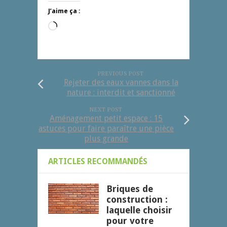
J’aime ça :
Chargement…
PREVIOUS POST
Rejeter des eaux vannes dans la
nature : interdit et sanctionné
NEXT POST
Aménagement petit espace : 15
astuces pour faire paraître une pièce
plus grande
ARTICLES RECOMMANDÉS
Briques de
construction :
laquelle choisir
pour votre