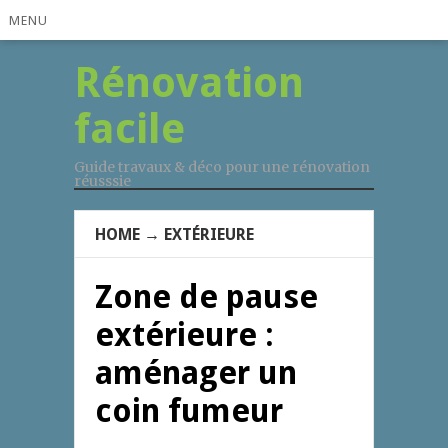
MENU
Rénovation
facile
Guide travaux & déco pour une rénovation
réusssie
HOME
→
EXTÉRIEURE
Zone de pause
extérieure :
aménager un
coin fumeur