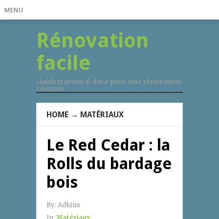
MENU
Rénovation
facile
Guide travaux & déco pour une rénovation
réusssie
HOME
→
MATÉRIAUX
Le Red Cedar : la
Rolls du bardage
bois
By:
Adkins
In:
Matériaux