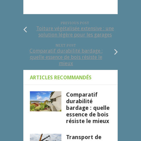
PREVIOUS POST
Toiture végétalisée extensive : une
solution légère pour les garages
NEXT POST
Comparatif durabilité bardage :
quelle essence de bois résiste le
mieux
ARTICLES RECOMMANDÉS
Comparatif
durabilité
bardage : quelle
essence de bois
résiste le mieux
Transport de