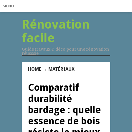
MENU
Rénovation
facile
Guide travaux & déco pour une rénovation
réusssie
HOME
→
MATÉRIAUX
Comparatif
durabilité
bardage : quelle
essence de bois