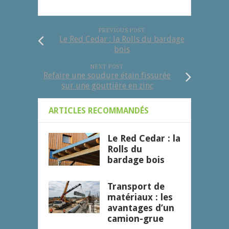
PREVIOUS POST
Le Red Cedar : la Rolls du bardage
bois
NEXT POST
Refaire une soudure étain fissurée
sur une gouttière en zinc
ARTICLES RECOMMANDÉS
Le Red Cedar : la
Rolls du
bardage bois
Transport de
matériaux : les
avantages d’un
camion-grue