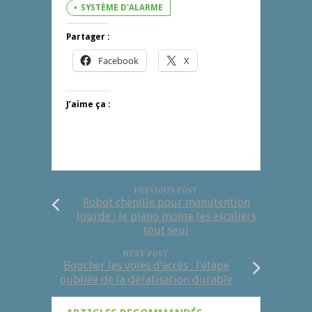
SYSTÈME D'ALARME
Partager :
Facebook
X
J’aime ça :
PREVIOUS POST
Robot chenille pour manutention
lourde : le piano monte les escaliers
tout seul
NEXT POST
Boucher les voies d’accès : l’étape
oubliée de la dératisation durable