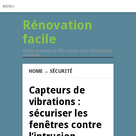
MENU
Rénovation
facile
Guide travaux & déco pour une rénovation
réusssie
HOME
→
SÉCURITÉ
Capteurs de
vibrations :
sécuriser les
fenêtres contre