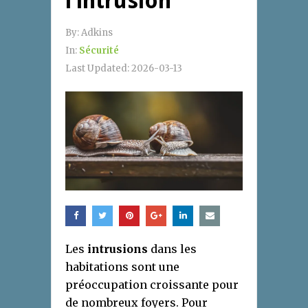
l’intrusion
By:
Adkins
In:
Sécurité
Last Updated:
2026-03-13
Les
intrusions
dans les
habitations sont une
préoccupation croissante pour
de nombreux foyers. Pour