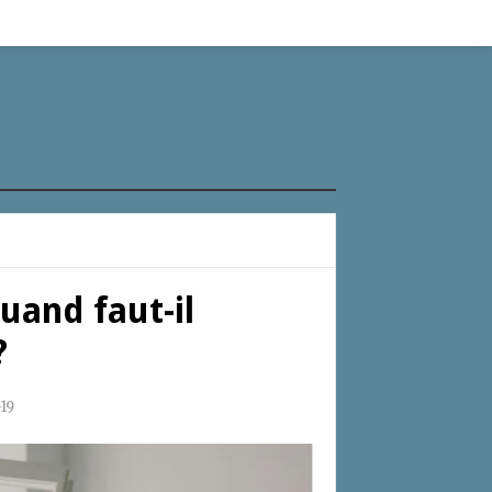
uand faut-il
?
19