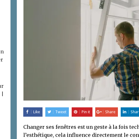
on
er
ur
 |
Like
Tweet
Pin it
Share
Shar
Changer ses fenêtres est un geste à la fois tec
l’esthétique, cela influence directement le co