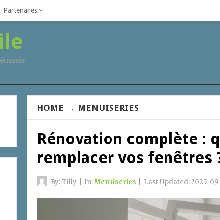
Partenaires
ile
éusssie
HOME
→
MENUISERIES
Rénovation complète : q
remplacer vos fenêtres 
By:
Tilly
|
In:
Menuiseries
|
Last Updated:
2025-09-