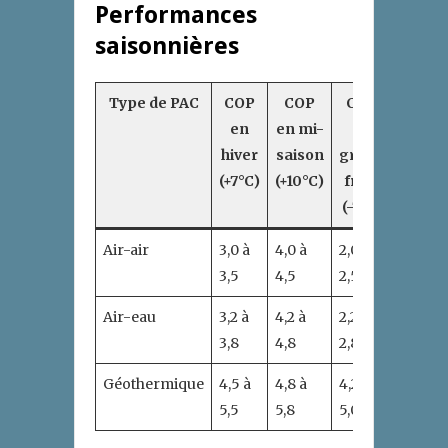
Performances
saisonnières
Type de PAC
COP
COP
COP
en
en mi-
en
hiver
saison
grand
(+7°C)
(+10°C)
froid
(-7°C)
Air-air
3,0 à
4,0 à
2,0 à
3,5
4,5
2,5
Air-eau
3,2 à
4,2 à
2,2 à
3,8
4,8
2,8
Géothermique
4,5 à
4,8 à
4,2 à
5,5
5,8
5,0