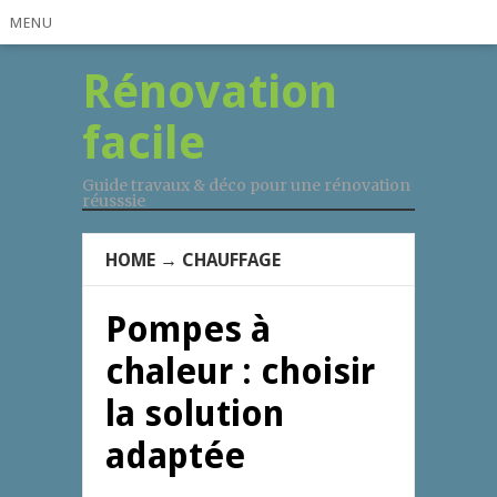
MENU
Rénovation
facile
Guide travaux & déco pour une rénovation
réusssie
HOME
→
CHAUFFAGE
Pompes à
chaleur : choisir
la solution
adaptée