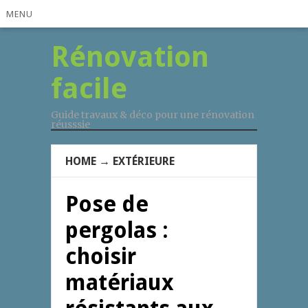
MENU
Rénovation
facile
Guide travaux & déco pour une rénovation
réusssie
HOME
→
EXTÉRIEURE
Pose de
pergolas :
choisir
matériaux