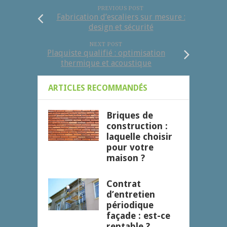
PREVIOUS POST
Fabrication d’escaliers sur mesure :
design et sécurité
NEXT POST
Plaquiste qualifié : optimisation
thermique et acoustique
ARTICLES RECOMMANDÉS
Briques de
construction :
laquelle choisir
pour votre
maison ?
Contrat
d’entretien
périodique
façade : est-ce
rentable ?