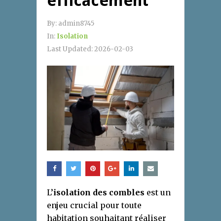
efficacement
By:
admin8745
In:
Isolation
Last Updated:
2026-02-03
L’
isolation des combles
est un
enjeu crucial pour toute
habitation souhaitant réaliser