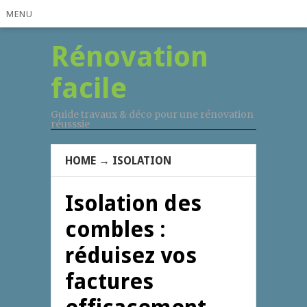
MENU
Rénovation
facile
Guide travaux & déco pour une rénovation
réusssie
HOME
→
ISOLATION
Isolation des
combles :
réduisez vos
factures