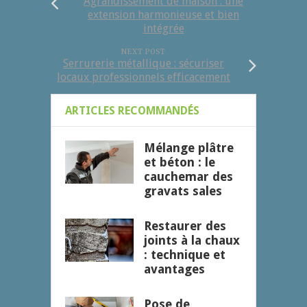
Agrandissement de maison : une
extension harmonieuse et bien
intégrée
NEXT POST
Serrurerie métallique : sécuriser
locaux professionnels efficacement
ARTICLES RECOMMANDÉS
Mélange plâtre
et béton : le
cauchemar des
gravats sales
Restaurer des
joints à la chaux
: technique et
avantages
Pose de