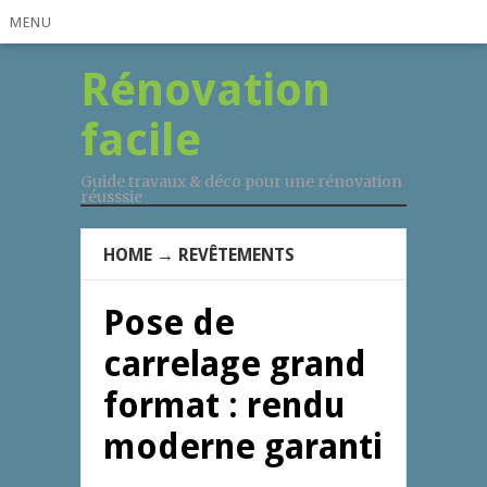
MENU
Rénovation
facile
Guide travaux & déco pour une rénovation
réusssie
HOME
→
REVÊTEMENTS
Pose de
carrelage grand
format : rendu
moderne garanti