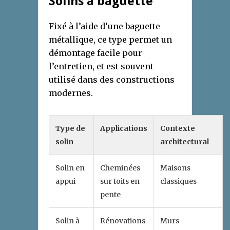
Solins à baguette
Fixé à l’aide d’une baguette
métallique, ce type permet un
démontage facile pour
l’entretien, et est souvent
utilisé dans des constructions
modernes.
Type de
Applications
Contexte
solin
architectural
Solin en
Cheminées
Maisons
appui
sur toits en
classiques
pente
Solin à
Rénovations
Murs