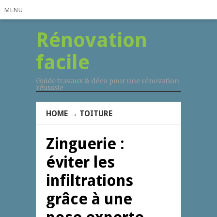
MENU
Rénovation
facile
Guide travaux & déco pour une rénovation
réusssie
HOME
→
TOITURE
Zinguerie :
éviter les
infiltrations
grâce à une