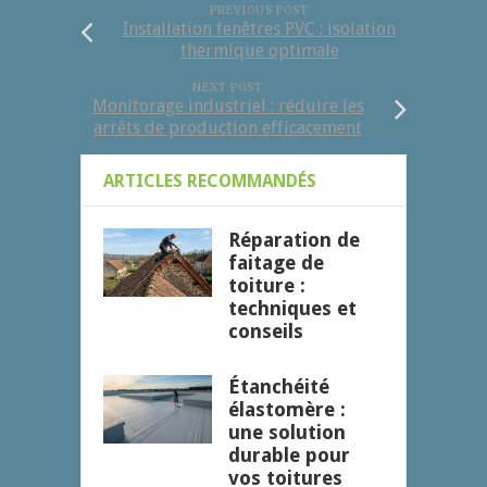
PREVIOUS POST
Installation fenêtres PVC : isolation
thermique optimale
NEXT POST
Monitorage industriel : réduire les
arrêts de production efficacement
ARTICLES RECOMMANDÉS
Réparation de
faitage de
toiture :
techniques et
conseils
Étanchéité
élastomère :
une solution
durable pour
vos toitures