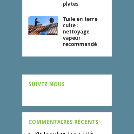
plates
Tuile en terre
cuite :
nettoyage
vapeur
recommandé
SUIVEZ NOUS
COMMENTAIRES RÉCENTS
Ets Jose
dans
Les utilités