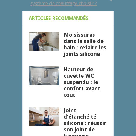
système de chauffage choisir ?
ARTICLES RECOMMANDÉS
Moisissures
dans la salle de
bain : refaire les
joints silicone
Hauteur de
cuvette WC
suspendu : le
confort avant
tout
Joint
d’étanchéité
silicone : réussir
son joint de
baignoire