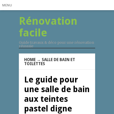
MENU
Rénovation
facile
Guide travaux & déco pour une rénovation
réusssie
HOME
→
SALLE DE BAIN ET
TOILETTES
Le guide pour
une salle de bain
aux teintes
pastel digne