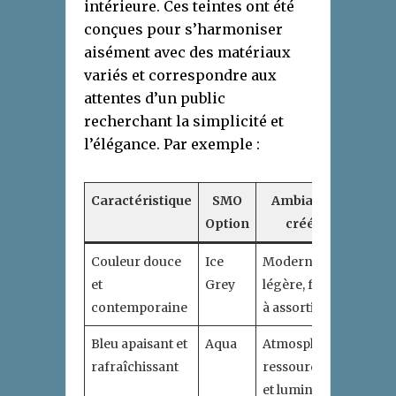
intérieure. Ces teintes ont été
conçues pour s’harmoniser
aisément avec des matériaux
variés et correspondre aux
attentes d’un public
recherchant la simplicité et
l’élégance. Par exemple :
Caractéristique
SMO
Ambiance
Option
créée
Couleur douce
Ice
Moderne,
et
Grey
légère, facile
contemporaine
à assortir
Bleu apaisant et
Aqua
Atmosphère
rafraîchissant
ressourçante
et lumineuse