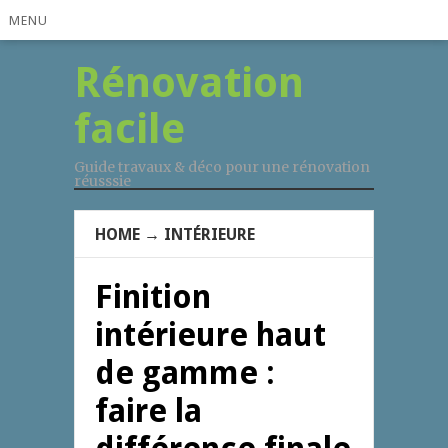
MENU
Rénovation
facile
Guide travaux & déco pour une rénovation
réusssie
HOME
→
INTÉRIEURE
Finition
intérieure haut
de gamme :
faire la