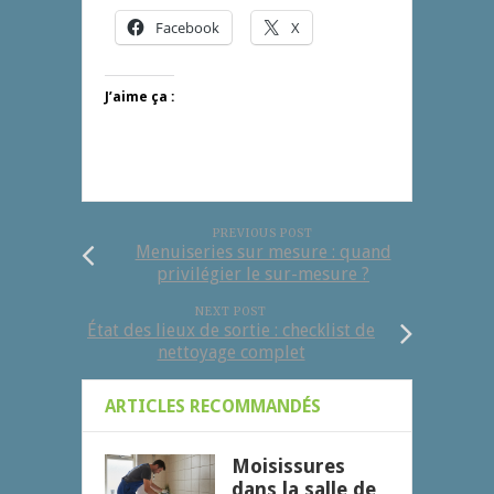
Facebook
X
J’aime ça :
PREVIOUS POST
Menuiseries sur mesure : quand
privilégier le sur-mesure ?
NEXT POST
État des lieux de sortie : checklist de
nettoyage complet
ARTICLES RECOMMANDÉS
Moisissures
dans la salle de