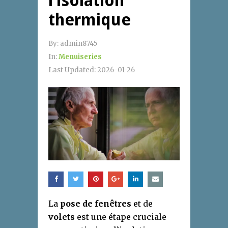
l’isolation
thermique
By:
admin8745
In:
Menuiseries
Last Updated:
2026-01-26
La
pose de fenêtres
et de
volets
est une étape cruciale