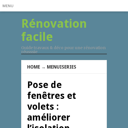
MENU
Rénovation
facile
Guide travaux & déco pour une rénovation
réusssie
HOME
→
MENUISERIES
Pose de
fenêtres et
volets :
améliorer