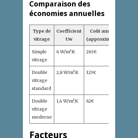
Comparaison des
économies annuelles
Type de
Coefficient
Coût annuel
vitrage
Uw
(approximatif)
Simple
6 W/m².K
263€
vitrage
Double
2,8 W/m².K
123€
vitrage
standard
Double
1,4 W/m².K
62€
vitrage
moderne
Facteurs