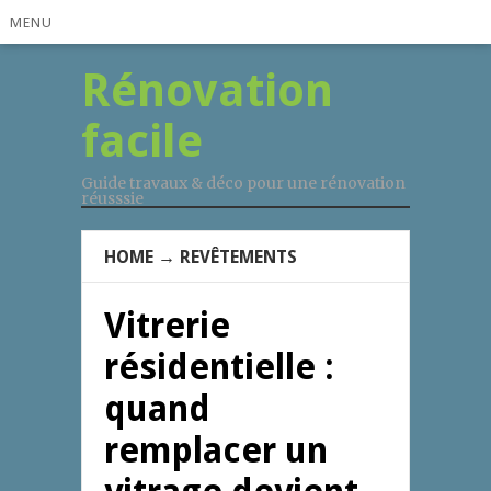
MENU
Rénovation
facile
Guide travaux & déco pour une rénovation
réusssie
HOME
→
REVÊTEMENTS
Vitrerie
résidentielle :
quand
remplacer un