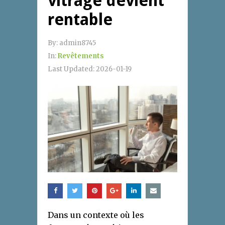
vitrage devient
rentable
By:
admin8745
In:
Revêtements
Last Updated:
2026-01-19
Dans un contexte où les