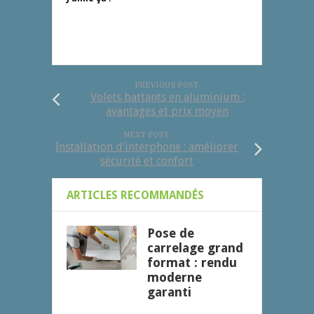
PREVIOUS POST
Volets battants en aluminium :
avantages et prix moyen
NEXT POST
Installation d’interphone : améliorer
sécurité et confort
ARTICLES RECOMMANDÉS
Pose de
carrelage grand
format : rendu
moderne
garanti