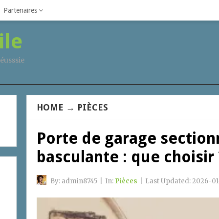
Partenaires
ile
éusssie
HOME
→
PIÈCES
Porte de garage section
basculante : que choisir 
By:
admin8745
|
In:
Pièces
|
Last Updated:
2026-01