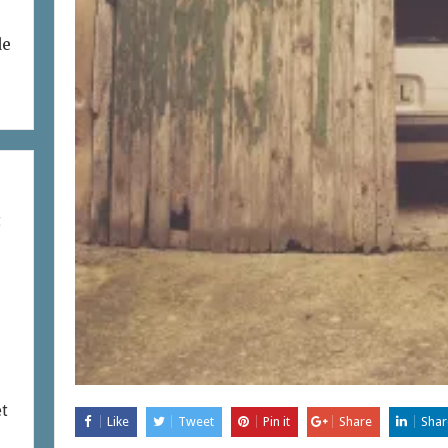
de
t
et
Like
Tweet
Pin it
Share
Shar