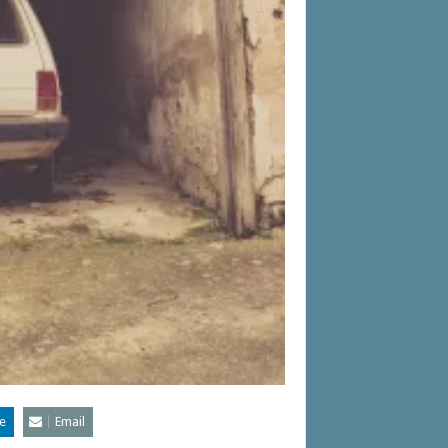
e
Email