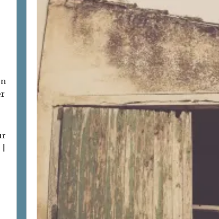
on
er
ur
 |