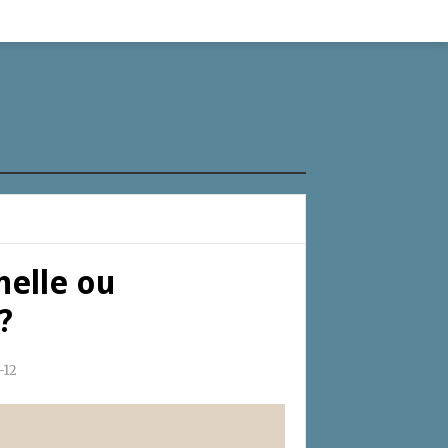
nelle ou
?
-12