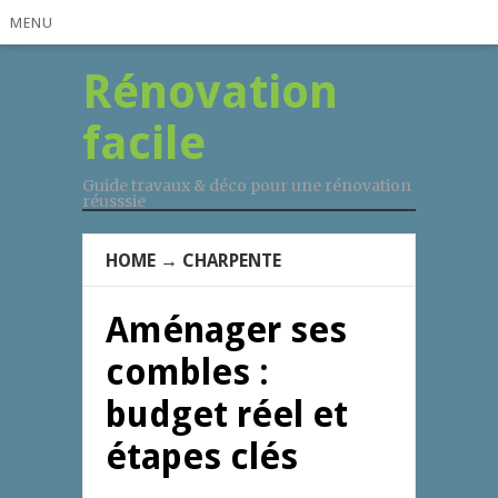
MENU
Rénovation
facile
Guide travaux & déco pour une rénovation
réusssie
HOME
→
CHARPENTE
Aménager ses
combles :
budget réel et
étapes clés