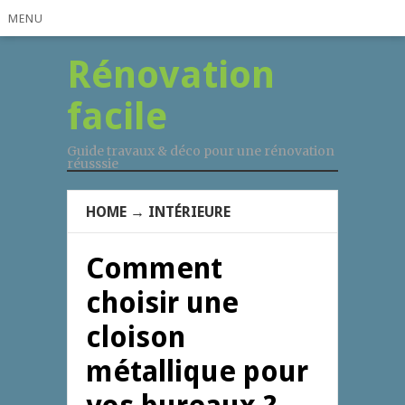
MENU
Rénovation
facile
Guide travaux & déco pour une rénovation
réusssie
HOME
→
INTÉRIEURE
Comment
choisir une
cloison
métallique pour