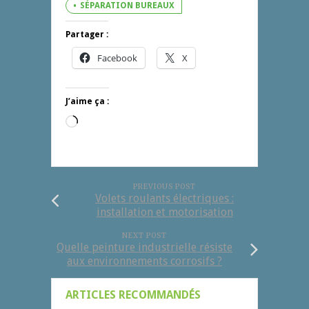
SÉPARATION BUREAUX
Partager :
Facebook
X
J’aime ça :
Chargement…
PREVIOUS POST
Volets roulants électriques :
installation et motorisation
NEXT POST
Quelle peinture industrielle résiste
aux environnements corrosifs ?
ARTICLES RECOMMANDÉS