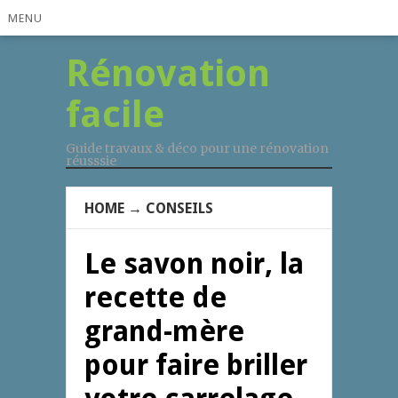
MENU
Rénovation
facile
Guide travaux & déco pour une rénovation
réusssie
HOME
→
CONSEILS
Le savon noir, la
recette de
grand-mère
pour faire briller