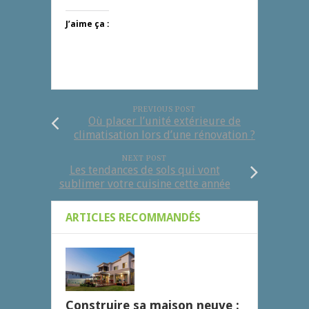
J’aime ça :
PREVIOUS POST
Où placer l’unité extérieure de
climatisation lors d’une rénovation ?
NEXT POST
Les tendances de sols qui vont
sublimer votre cuisine cette année
ARTICLES RECOMMANDÉS
Construire sa maison neuve :