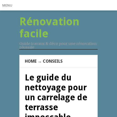
MENU
Rénovation
facile
Guide travaux & déco pour une rénovation
réusssie
HOME
→
CONSEILS
Le guide du
nettoyage pour
un carrelage de
terrasse