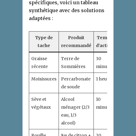
spécifiques, voici un tableau
synthétique avec des solutions
adaptées :
Type de
Produit
Temps
tache
recommandé
d’action
Graisse
Terre de
30
récente
Sommières
minutes
Moisissures
Percarbonate
1 heure
de soude
Sève et
Alcool
10
végétaux
ménager (2/3
minutes
eau, 1/3
alcool)
Rouille
Jus de citron +
20