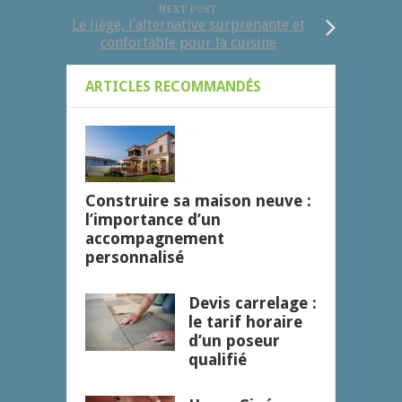
NEXT POST
Le liège, l’alternative surprenante et
confortable pour la cuisine
ARTICLES RECOMMANDÉS
Construire sa maison neuve :
l’importance d’un
accompagnement
personnalisé
Devis carrelage :
le tarif horaire
d’un poseur
qualifié