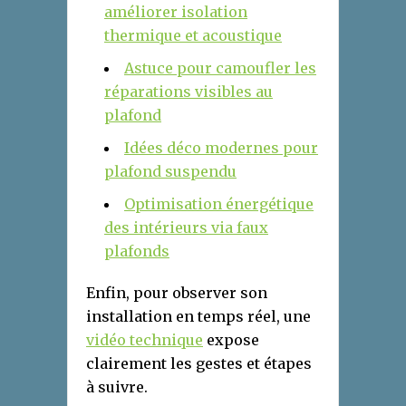
améliorer isolation
thermique et acoustique
Astuce pour camoufler les
réparations visibles au
plafond
Idées déco modernes pour
plafond suspendu
Optimisation énergétique
des intérieurs via faux
plafonds
Enfin, pour observer son
installation en temps réel, une
vidéo technique
expose
clairement les gestes et étapes
à suivre.