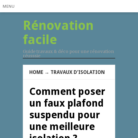
MENU
Rénovation
facile
Guide travaux & déco pour une rénovation
réusssie
HOME
→
TRAVAUX D'ISOLATION
Comment poser
un faux plafond
suspendu pour
une meilleure