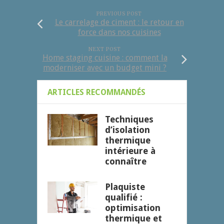
PREVIOUS POST
Le carrelage de ciment : le retour en
force dans nos cuisines
NEXT POST
Home staging cuisine : comment la
moderniser avec un budget mini ?
ARTICLES RECOMMANDÉS
Techniques
d’isolation
thermique
intérieure à
connaître
Plaquiste
qualifié :
optimisation
thermique et