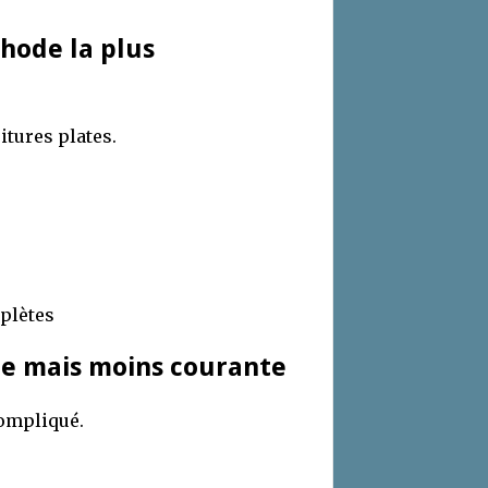
thode la plus
itures plates.
plètes
ible mais moins courante
compliqué.