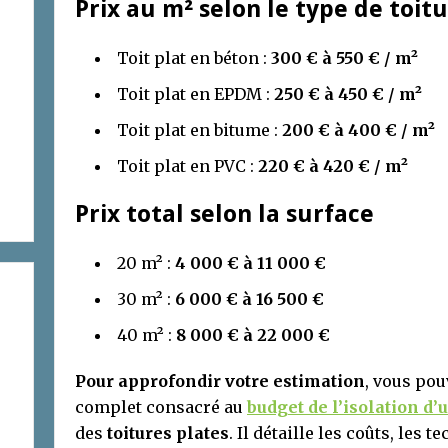
Prix au m² selon le type de toit
Toit plat en béton :
300 € à 550 € / m²
Toit plat en EPDM :
250 € à 450 € / m²
Toit plat en bitume :
200 € à 400 € / m²
Toit plat en PVC :
220 € à 420 € / m²
Prix total selon la surface
20 m² :
4 000 € à 11 000 €
30 m² :
6 000 € à 16 500 €
40 m² :
8 000 € à 22 000 €
Pour approfondir votre estimation
, vous po
complet consacré au
budget de l’isolation d’
des
toitures plates
. Il détaille les coûts, les 