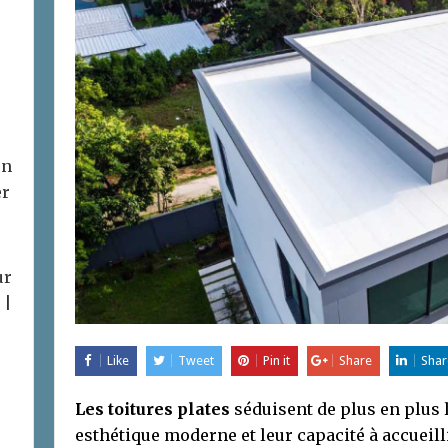
on
er
ur
 |
Like
Tweet
Pin it
Share
Shar
Les toitures plates
séduisent de plus en plus 
esthétique moderne et leur capacité à accuei