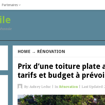
Partenaires
ile
éusssie
HOME
→
RÉNOVATION
Prix d’une toiture plate 
tarifs et budget à prévoi
By:
Aubrey Leduc
|
In:
Rénovation
|
Last Updated: