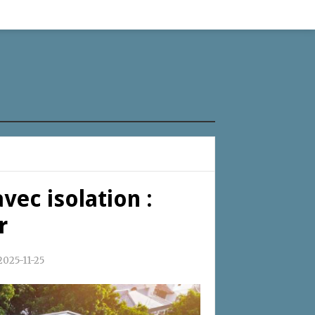
avec isolation :
r
2025-11-25