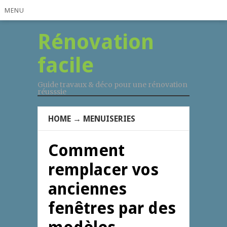
MENU
Rénovation
facile
Guide travaux & déco pour une rénovation
réusssie
HOME
→
MENUISERIES
Comment
remplacer vos
anciennes
fenêtres par des