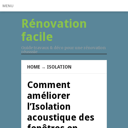
MENU
Rénovation
facile
Guide travaux & déco pour une rénovation
réusssie
HOME
→
ISOLATION
Comment
améliorer
l’Isolation
acoustique des