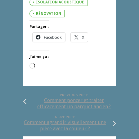
ISOLATION ACOUSTIQUE
RÉNOVATION
Partager :
Facebook
X
J’aime ça :
Chargement…
PREVIOUS POST
Comment poncer et traiter
efficacement un parquet ancien ?
NEXT POST
Comment agrandir visuellement une
pièce avec la couleur ?