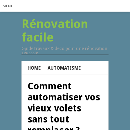
MENU
Rénovation
facile
Guide travaux & déco pour une rénovation
réusssie
HOME
→
AUTOMATISME
Comment
automatiser vos
vieux volets
sans tout