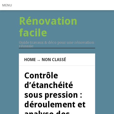
MENU
Rénovation
facile
Guide travaux & déco pour une rénovation
réusssie
HOME
→
NON CLASSÉ
Contrôle
d’étanchéité
sous pression :
déroulement et