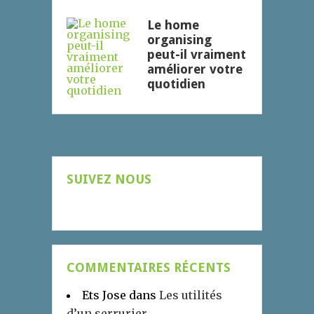
Le home
organising
peut-il vraiment
améliorer votre
quotidien
SUIVEZ NOUS
COMMENTAIRES RÉCENTS
Ets Jose
dans
Les utilités
d’un serrurier