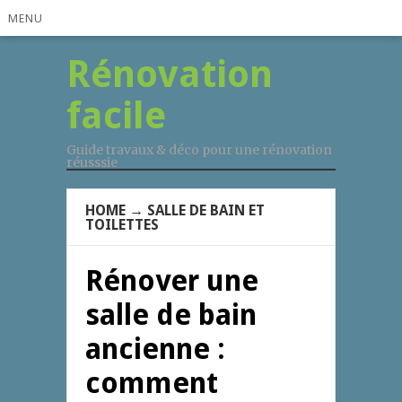
MENU
Rénovation
facile
Guide travaux & déco pour une rénovation
réusssie
HOME
→
SALLE DE BAIN ET
TOILETTES
Rénover une
salle de bain
ancienne :
comment