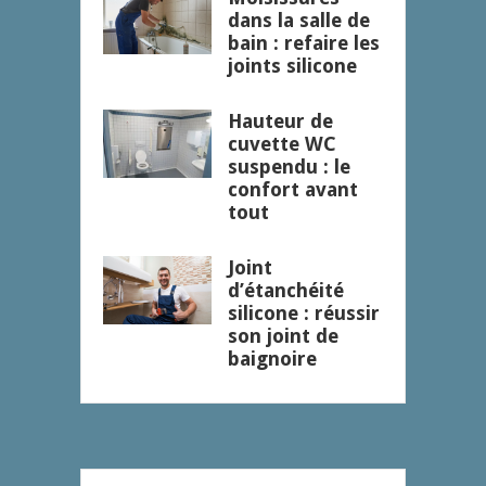
dans la salle de
bain : refaire les
joints silicone
Hauteur de
cuvette WC
suspendu : le
confort avant
tout
Joint
d’étanchéité
silicone : réussir
son joint de
baignoire