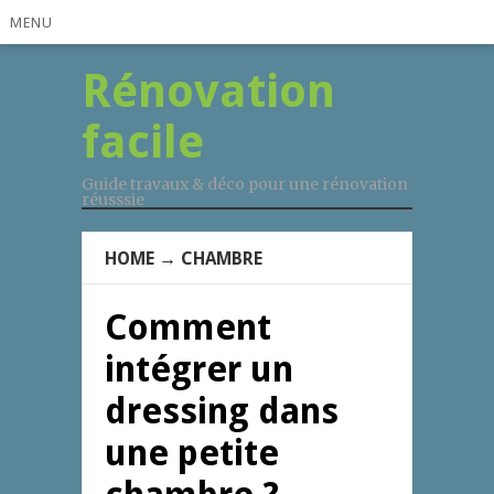
MENU
Rénovation
facile
Guide travaux & déco pour une rénovation
réusssie
HOME
→
CHAMBRE
Comment
intégrer un
dressing dans
une petite