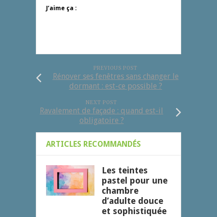
J’aime ça :
PREVIOUS POST
Rénover ses fenêtres sans changer le
dormant : est-ce possible ?
NEXT POST
Ravalement de façade : quand est-il
obligatoire ?
ARTICLES RECOMMANDÉS
Les teintes
pastel pour une
chambre
d’adulte douce
et sophistiquée