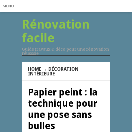
MENU
Rénovation
facile
Guide travaux & déco pour une rénovation
réusssie
HOME
→
DÉCORATION
INTÉRIEURE
Papier peint : la
technique pour
une pose sans
bulles