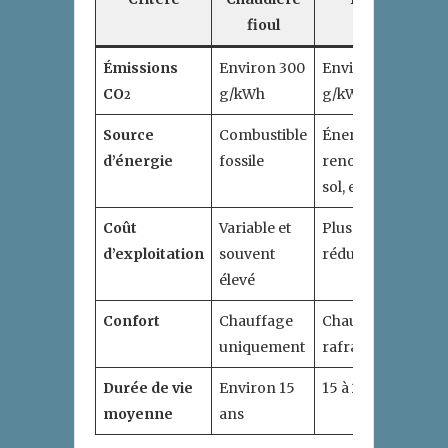
fioul
chaleur
Émissions
Environ 300
Environ 50
CO
g/kWh
g/kWh
2
Source
Combustible
Énergie
d’énergie
fossile
renouvelable (air,
sol, eau)
Coût
Variable et
Plus stable et
d’exploitation
souvent
réduit
élevé
Confort
Chauffage
Chauffage et
uniquement
rafraîchissement
Durée de vie
Environ 15
15 à 20 ans
moyenne
ans