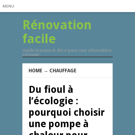
MENU
Rénovation
facile
Guide travaux & déco pour une rénovation
réusssie
HOME
→
CHAUFFAGE
Du fioul à
l’écologie :
pourquoi choisir
une pompe à