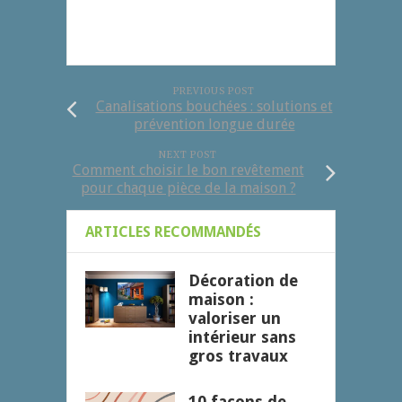
PREVIOUS POST
Canalisations bouchées : solutions et
prévention longue durée
NEXT POST
Comment choisir le bon revêtement
pour chaque pièce de la maison ?
ARTICLES RECOMMANDÉS
Décoration de
maison :
valoriser un
intérieur sans
gros travaux
10 façons de