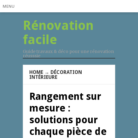
MENU
Rénovation
facile
Guide travaux & déco pour une rénovation
réusssie
HOME
→
DÉCORATION
INTÉRIEURE
Rangement sur
mesure :
solutions pour
chaque pièce de