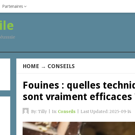
Partenaires
ile
éusssie
HOME
→
CONSEILS
Fouines : quelles techn
sont vraiment efficaces 
By:
Tilly
|
In:
Conseils
|
Last Updated:
2025-09-14