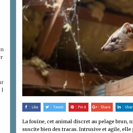
on
er
ur
 |
Like
Tweet
Pin it
Share
Shar
La fouine, cet animal discret au pelage brun, 
suscite bien des tracas. Intrusive et agile, ell