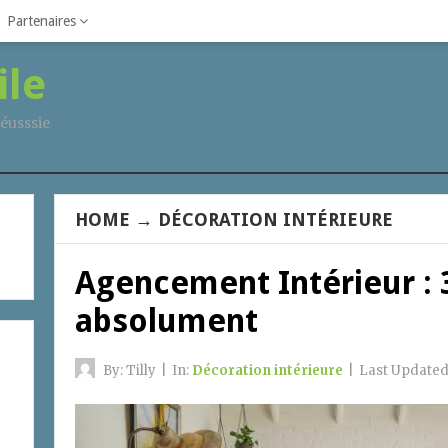
Partenaires
ile
éusssie
HOME
→
DÉCORATION INTÉRIEURE
Agencement Intérieur : 3
absolument
By:
Tilly
|
In:
Décoration intérieure
|
Last Updated