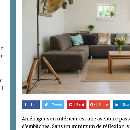
on
er
ur
 |
Like
Tweet
Pin it
Share
Shar
Aménager son intérieur est une aventure pas
d’embûches. Sans un minimum de réflexion, vo