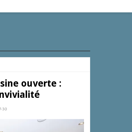
ine ouverte :
vivialité
7-30