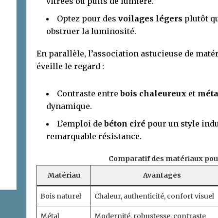
vitrées ou puits de lumière.
Optez pour des
voilages légers
plutôt qu
obstruer la luminosité.
En parallèle, l’association astucieuse de matér
éveille le regard :
Contraste entre
bois chaleureux
et
méta
dynamique.
L’emploi de
béton ciré
pour un style indu
remarquable résistance.
Comparatif des matériaux pour
Matériau
Avantages
Bois naturel
Chaleur, authenticité, confort visuel
Métal
Modernité, robustesse, contraste