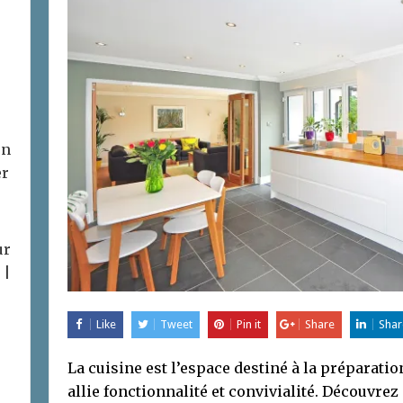
on
er
ur
 |
Like
Tweet
Pin it
Share
Shar
La cuisine est l’espace destiné à la préparatio
allie fonctionnalité et convivialité. Découvr