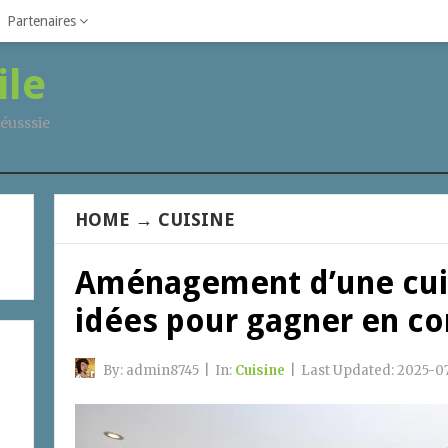
Partenaires
ile
éusssie
HOME
→
CUISINE
Aménagement d’une cuis
idées pour gagner en con
By:
admin8745
|
In:
Cuisine
|
Last Updated:
2025-0