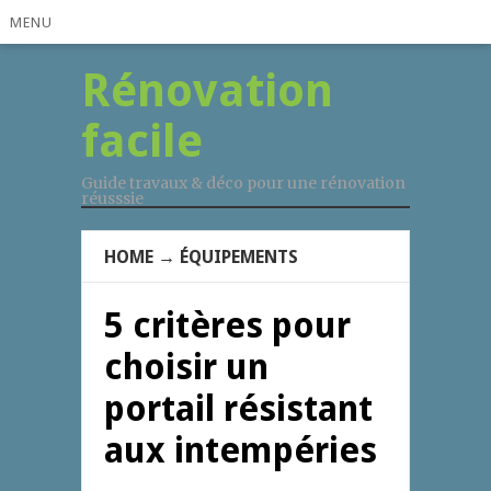
MENU
Rénovation
facile
Guide travaux & déco pour une rénovation
réusssie
HOME
→
ÉQUIPEMENTS
5 critères pour
choisir un
portail résistant
aux intempéries