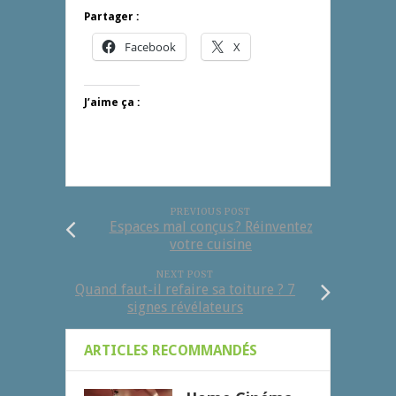
Partager :
Facebook
X
J’aime ça :
PREVIOUS POST
Espaces mal conçus ? Réinventez
votre cuisine
NEXT POST
Quand faut-il refaire sa toiture ? 7
signes révélateurs
ARTICLES RECOMMANDÉS