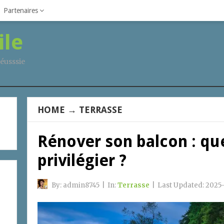
Partenaires
ile
éusssie
HOME
→
TERRASSE
Rénover son balcon : qu
privilégier ?
By:
admin8745
|
In:
Terrasse
|
Last Updated:
2025-