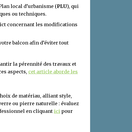
Plan local d’urbanisme (
PLU
), qui
iques ou techniques.
ict concernant les modifications
tre balcon afin d’éviter tout
ntir la pérennité des travaux et
ces aspects,
cet article aborde les
oix de matériau, alliant style,
 verre ou pierre naturelle : évaluez
ofessionnel en cliquant
ici
pour