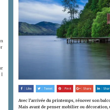
on
er
ur
 |
Like
Tweet
Pin it
Share
Shar
Avec l’arrivée du printemps, rénover son balco
Mais avant de penser mobilier ou décoration, 