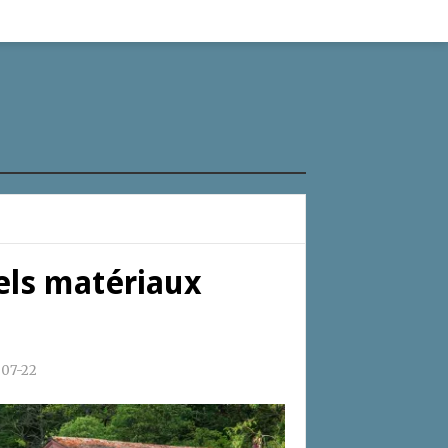
els matériaux
07-22