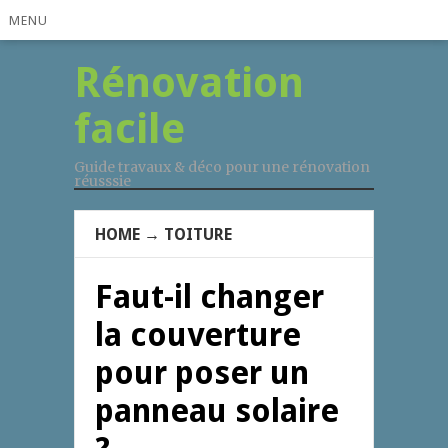
MENU
Rénovation
facile
Guide travaux & déco pour une rénovation
réusssie
HOME
→
TOITURE
Faut-il changer
la couverture
pour poser un
panneau solaire