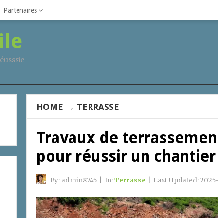
Partenaires
ile
éusssie
HOME
→
TERRASSE
Travaux de terrassement
pour réussir un chantier
By:
admin8745
|
In:
Terrasse
|
Last Updated:
2025-