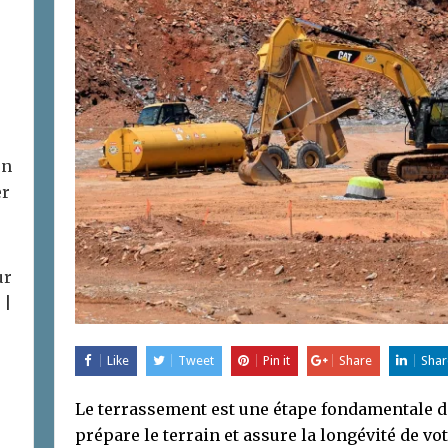
on
er
ur
 |
Like
Tweet
Pin it
Share
Shar
Le terrassement est une étape fondamentale da
prépare le terrain et assure la longévité de votr