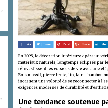
de
Like
Tweet
Pin it
Share
Shar
t
En 2025, la décoration intérieure opère un vér
matériaux naturels, longtemps éclipsés par le
réinvestissent les espaces de vie avec une élé
Bois massif, pierre brute, lin, laine, bambou o
incarnent une volonté de se reconnecter à l’e
exigences modernes de durabilité et d’esthéti
et
Une tendance soutenue pa