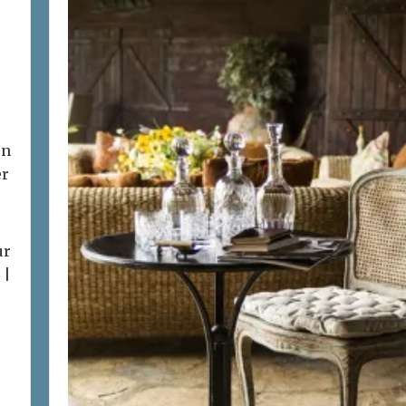
on
er
ur
 |