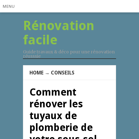
MENU
Rénovation
facile
Guide travaux & déco pour une rénovation
réusssie
HOME
→
CONSEILS
Comment
rénover les
tuyaux de
plomberie de