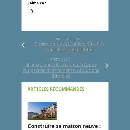
J’aime ça :
Chargement…
PREVIOUS POST
Concevoir une rocaille naturelle :
conseils et inspiration
NEXT POST
Rénover une toiture pour réduire
l’impact environnemental : Solutions
durables
ARTICLES RECOMMANDÉS
Construire sa maison neuve :