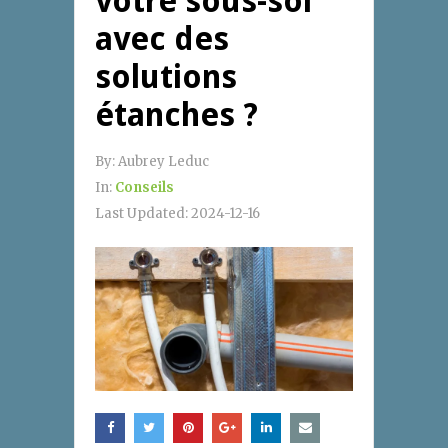
votre sous-sol
avec des
solutions
étanches ?
By:
Aubrey Leduc
In:
Conseils
Last Updated:
2024-12-16