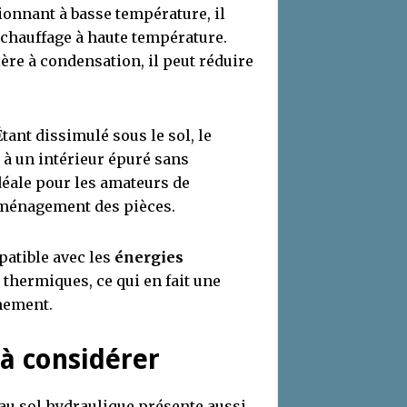
ionnant à basse température, il
hauffage à haute température.
re à condensation, il peut réduire
tant dissimulé sous le sol, le
e à un intérieur épuré sans
idéale pour les amateurs de
aménagement des pièces.
atible avec les
énergies
thermiques, ce qui en fait une
nement.
 à considérer
au sol hydraulique présente aussi