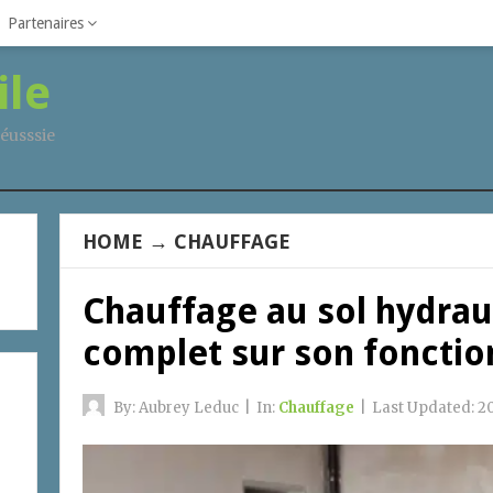
Partenaires
ile
éusssie
HOME
→
CHAUFFAGE
Chauffage au sol hydrau
complet sur son foncti
By:
Aubrey Leduc
|
In:
Chauffage
|
Last Updated:
20