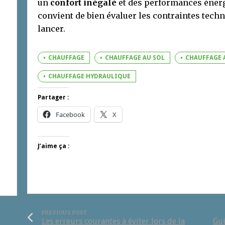
un
confort inégalé
et des performances énergé
convient de bien évaluer les contraintes techn
lancer.
CHAUFFAGE
CHAUFFAGE AU SOL
CHAUFFAGE 
CHAUFFAGE HYDRAULIQUE
Partager :
Facebook
X
J’aime ça :
PREVIOUS POST
Les erreurs courantes à éviter lors de la
Gui