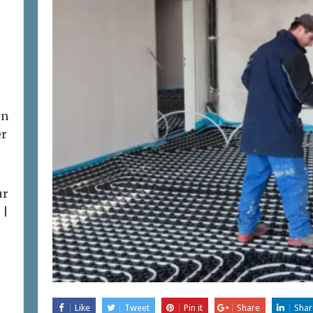
on
er
ur
 |
Like
Tweet
Pin it
Share
Shar