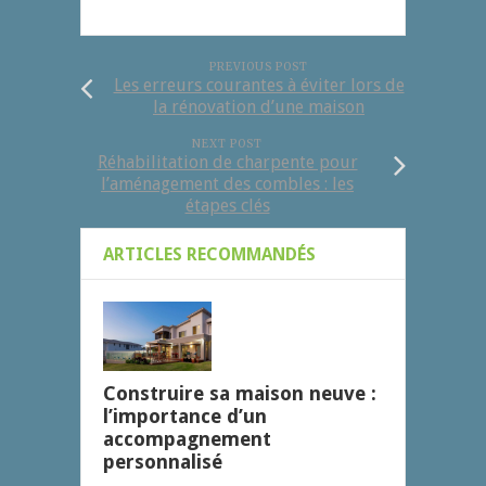
PREVIOUS POST
Les erreurs courantes à éviter lors de
la rénovation d’une maison
NEXT POST
Réhabilitation de charpente pour
l’aménagement des combles : les
étapes clés
ARTICLES RECOMMANDÉS
Construire sa maison neuve :
l’importance d’un
accompagnement
personnalisé