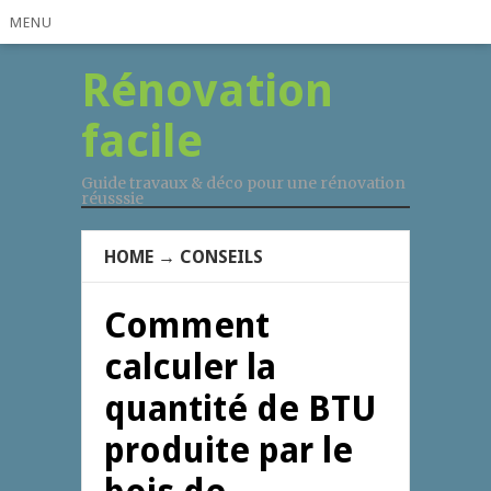
MENU
Rénovation
facile
Guide travaux & déco pour une rénovation
réusssie
HOME
→
CONSEILS
Comment
calculer la
quantité de BTU
produite par le