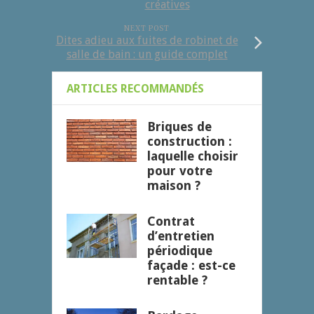
créatives
NEXT POST
Dites adieu aux fuites de robinet de
salle de bain : un guide complet
ARTICLES RECOMMANDÉS
Briques de
construction :
laquelle choisir
pour votre
maison ?
Contrat
d’entretien
périodique
façade : est-ce
rentable ?