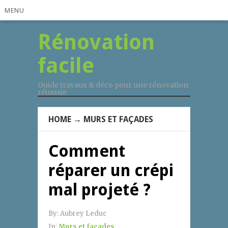
MENU
Rénovation
facile
Guide travaux & déco pour une rénovation
réusssie
HOME
→
MURS ET FAÇADES
Comment
réparer un crépi
mal projeté ?
By:
Aubrey Leduc
In:
Murs et façades