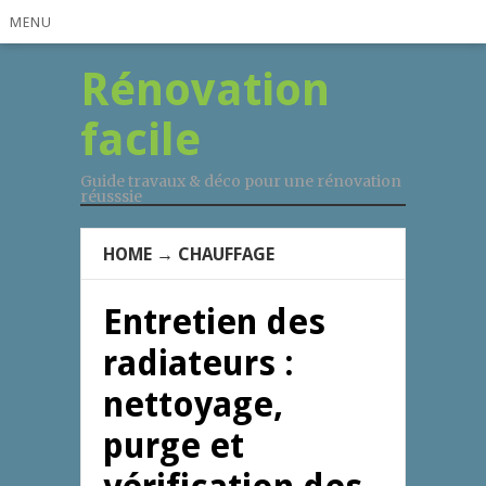
MENU
Rénovation
facile
Guide travaux & déco pour une rénovation
réusssie
HOME
→
CHAUFFAGE
Entretien des
radiateurs :
nettoyage,
purge et