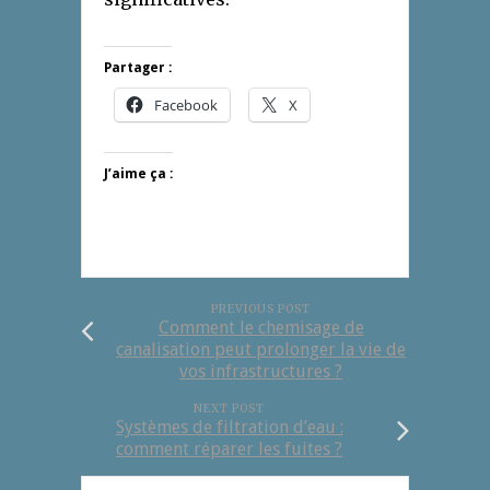
Partager :
Facebook
X
J’aime ça :
PREVIOUS POST
Comment le chemisage de
canalisation peut prolonger la vie de
vos infrastructures ?
NEXT POST
Systèmes de filtration d’eau :
comment réparer les fuites ?