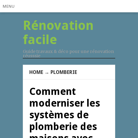
MENU
Rénovation
facile
Guide travaux & déco pour une rénovation
réusssie
HOME
→
PLOMBERIE
Comment
moderniser les
systèmes de
plomberie des