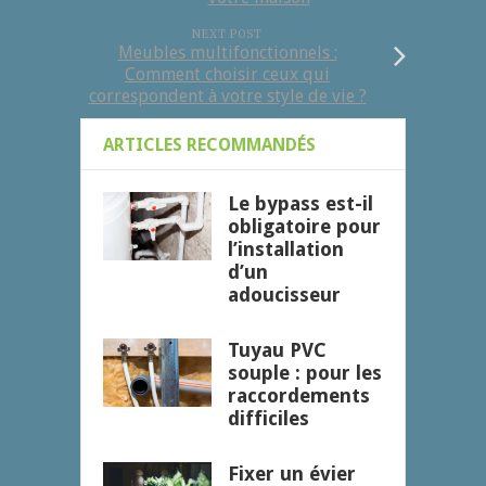
NEXT POST
Meubles multifonctionnels :
Comment choisir ceux qui
correspondent à votre style de vie ?
ARTICLES RECOMMANDÉS
Le bypass est-il
obligatoire pour
l’installation
d’un
adoucisseur
Tuyau PVC
souple : pour les
raccordements
difficiles
Fixer un évier