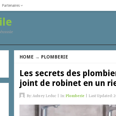
Partenaires
ile
éusssie
HOME
→
PLOMBERIE
Les secrets des plombie
joint de robinet en un r
By:
Aubrey Leduc
|
In:
Plomberie
|
Last Updated:
2