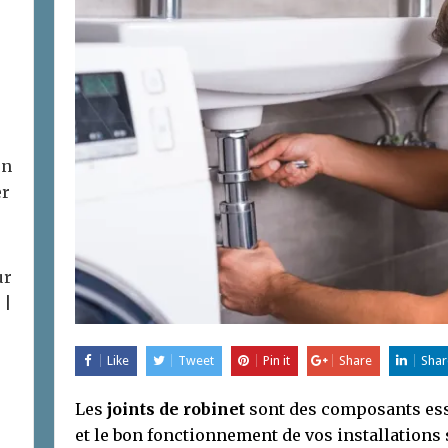
on
er
ur
 |
Like
Tweet
Pin it
Share
Shar
Les
joints de robinet
sont des composants esse
et le bon fonctionnement de vos installations 