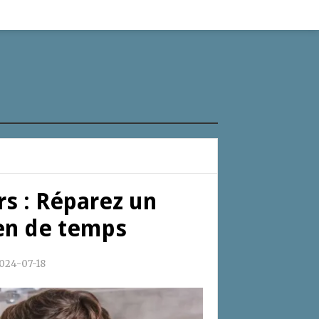
rs : Réparez un
ien de temps
024-07-18