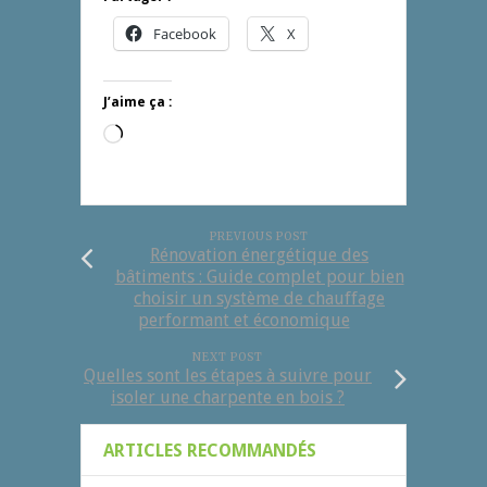
Facebook
X
J’aime ça :
Chargement…
PREVIOUS POST
Rénovation énergétique des
bâtiments : Guide complet pour bien
choisir un système de chauffage
performant et économique
NEXT POST
Quelles sont les étapes à suivre pour
isoler une charpente en bois ?
ARTICLES RECOMMANDÉS