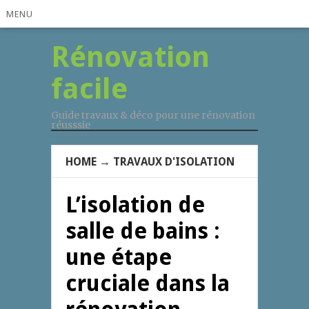
MENU
Rénovation
facile
Guide travaux & déco pour une rénovation
réusssie
HOME
→
TRAVAUX D'ISOLATION
L’isolation de
salle de bains :
une étape
cruciale dans la