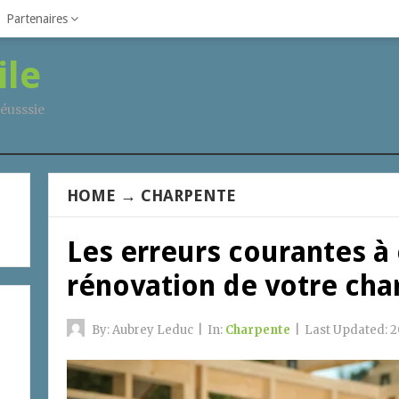
Partenaires
ile
éusssie
HOME
→
CHARPENTE
Les erreurs courantes à é
rénovation de votre cha
By:
Aubrey Leduc
|
In:
Charpente
|
Last Updated:
2