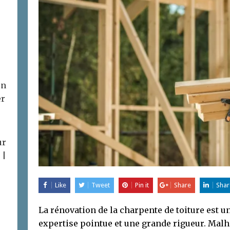
on
er
ur
 |
Like
Tweet
Pin it
Share
Shar
La rénovation de la charpente de toiture est un
expertise pointue et une grande rigueur. Ma