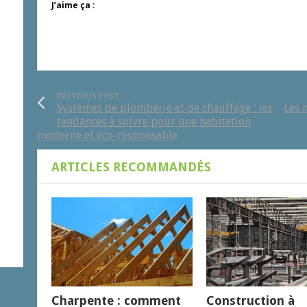
J’aime ça :
PREVIOUS POST
Systèmes de plomberie et de chauffage : les
Les 
tendances à suivre pour une habitation
moderne et éco-responsable
ARTICLES RECOMMANDÉS
Charpente : comment
Construction à