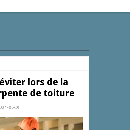
viter lors de la
rpente de toiture
024-05-29