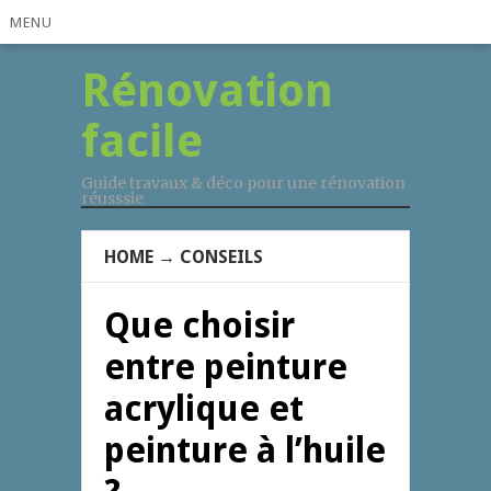
MENU
Rénovation
facile
Guide travaux & déco pour une rénovation
réusssie
HOME
→
CONSEILS
Que choisir
entre peinture
acrylique et
peinture à l’huile