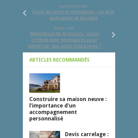
PREVIOUS POST
Fibre de verre et rénovation : un allié
polyvalent et durable
NEXT POST
Rénovation de la toiture : quels
critères sont nécessaires pour
bénéficier des aides financières ?
ARTICLES RECOMMANDÉS
Construire sa maison neuve :
l’importance d’un
accompagnement
personnalisé
Devis carrelage :